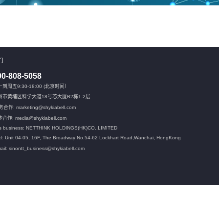
们
00-808-5058
到周五9:30-18:00 (北京时间）
州市黄埔区科学大道18号芯大厦B2栋1-2层
合作: marketing@shykiabell.com
合作: media@shykiabell.com
s business: NETTHINK HOLDINGS(HK)CO.,LIMITED
: Unit 04-05, 16F, The Broadway No.54-62 Lockhart Road,
Wanchai, HongKong
ail: sinontt_business@shykiabell.com