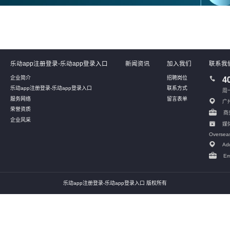
乐动app注册登录-乐动app登录入口
新闻资讯
加入我们
联系我
企业简介
招聘岗位
4
乐动app注册登录-乐动app登录入口
联系方式
周一
服务网络
留言表单
广
荣誉资质
商务
企业风采
媒体
Oversea
Add
Em
乐动app注册登录-乐动app登录入口 版权所有