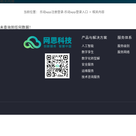
相关内容
当前位置：
乐动app注册登录-乐动app登录入口
>
相关内容
未查询到任何数据！
产品与解决方案
服务体系
人工智能
服务级别
数字孪生
服务网络
数字化转型解
安全服务
运维服务
技术咨询服务