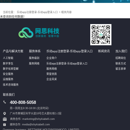
相关内容
当前位置：
乐动app注册登录-乐动app登录入口
>
相关内容
未查询到任何数据！
产品与解决方案
服务体系
乐动app注册登录-乐动app登录入口
新闻资讯
加入我们
人工智能
服务级别
企业简介
招聘岗位
数字孪生
服务网络
乐动app注册登录-乐动app登录入口
联系方式
数字化转型解
服务网络
留言表单
安全服务
荣誉资质
运维服务
企业风采
技术咨询服务
联系我们
400-808-5058
周一到周五9:30-18:00 (北京时间）
广州市黄埔区科学大道18号芯大厦B2栋1-2层
商务合作: marketing@shykiabell.com
媒体合作: media@shykiabell.com
Overseas business: NETTHINK HOLDINGS(HK)CO.,LIMITED