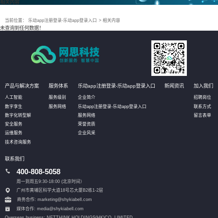
相关内容
当前位置：
乐动app注册登录-乐动app登录入口
>
相关内容
未查询到任何数据！
产品与解决方案
服务体系
乐动app注册登录-乐动app登录入口
新闻资讯
加入我们
人工智能
服务级别
企业简介
招聘岗位
数字孪生
服务网络
乐动app注册登录-乐动app登录入口
联系方式
数字化转型解
服务网络
留言表单
安全服务
荣誉资质
运维服务
企业风采
技术咨询服务
联系我们
400-808-5058
周一到周五9:30-18:00 (北京时间）
广州市黄埔区科学大道18号芯大厦B2栋1-2层
商务合作: marketing@shykiabell.com
媒体合作: media@shykiabell.com
Overseas business: NETTHINK HOLDINGS(HK)CO.,LIMITED