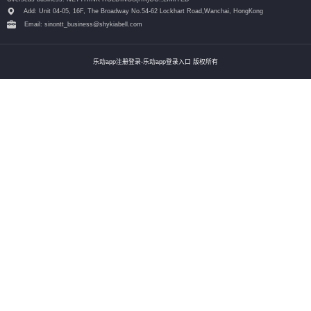
Add: Unit 04-05, 16F, The Broadway No.54-62 Lockhart Road,
Wanchai, HongKong
Email: sinontt_business@shykiabell.com
乐动app注册登录-乐动app登录入口 版权所有