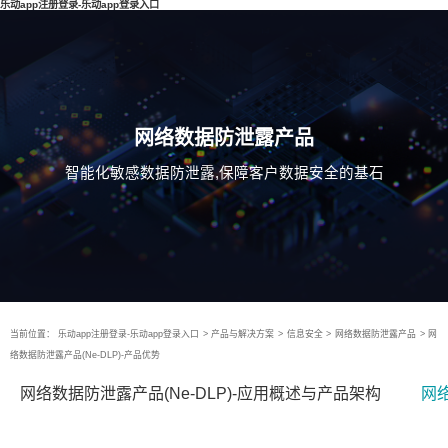
乐动app注册登录-乐动app登录入口
网络数据防泄露产品
智能化敏感数据防泄露,保障客户数据安全的基石
当前位置：
乐动app注册登录-乐动app登录入口
>
产品与解决方案
>
信息安全
>
网络数据防泄露产品
>
网
络数据防泄露产品(Ne-DLP)-产品优势
网络数据防泄露产品(Ne-DLP)-应用概述与产品架构
网络