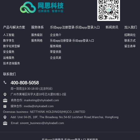
产品与解决方案
服务体系
乐动app注册登录-乐动app登录入口
新闻资讯
加入我们
人工智能
服务级别
企业简介
招聘岗位
数字孪生
服务网络
乐动app注册登录-乐动app登录入口
联系方式
数字化转型解
服务网络
留言表单
安全服务
荣誉资质
运维服务
企业风采
技术咨询服务
联系我们
400-808-5058
周一到周五9:30-18:00 (北京时间）
广州市黄埔区科学大道18号芯大厦B2栋1-2层
商务合作: marketing@shykiabell.com
媒体合作: media@shykiabell.com
Overseas business: NETTHINK HOLDINGS(HK)CO.,LIMITED
Add: Unit 04-05, 16F, The Broadway No.54-62 Lockhart Road,
Wanchai, HongKong
Email: sinontt_business@shykiabell.com
乐动app注册登录-乐动app登录入口 版权所有