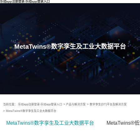
乐动app注册登录-乐动app登录入口
MetaTwins®数字孪生及工业大数据平台
当前位置：
乐动app注册登录-乐动app登录入口
>
产品与解决方案
>
数字孪生(DT)平台及解决方案
>
MetaTwins®数字孪生及工业大数据平台
MetaTwins®数字孪生及工业大数据平台
MetaTwin