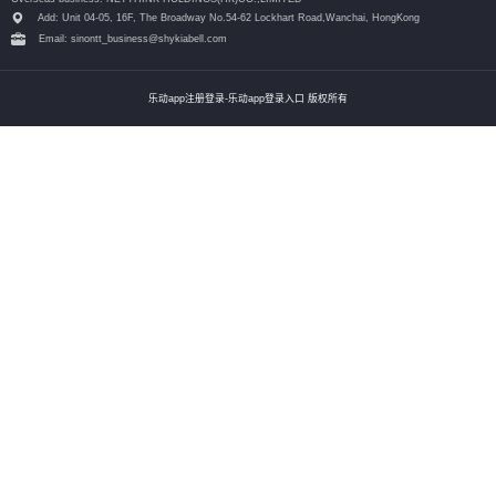
Add: Unit 04-05, 16F, The Broadway No.54-62 Lockhart Road,
Wanchai, HongKong
Email: sinontt_business@shykiabell.com
乐动app注册登录-乐动app登录入口 版权所有